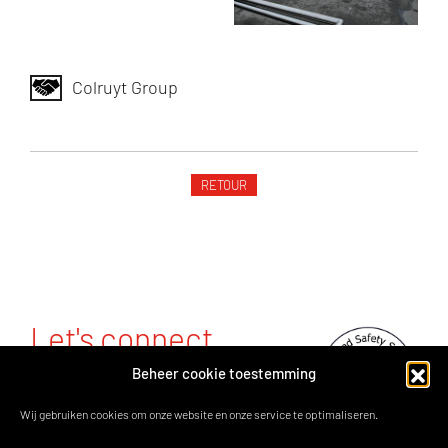
Colruyt Group
RETOUR
Let's connect.
Beheer cookie toestemming
Rue Ilya Prigogine 9 • 1480 Tubeke
(Saintes)
Wij gebruiken cookies om onze website en onze service te optimaliseren.
T.:
02-356.98.19
• M.: