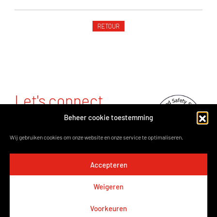
RETOUR
Let's connect.
Beheer cookie toestemming
Rue Ilya Prigogine 9 • 1480 Tubeke
(Saintes)
Wij gebruiken cookies om onze website en onze service te optimaliseren.
T.:
02-356.98.19
• M.:
info@phenix-group.be
Accepteren
BE0846.930.358
Weigeren
Voorkeuren
© 2026 PHENIX GROUP // ALL RIGHTS RESERVED // BY