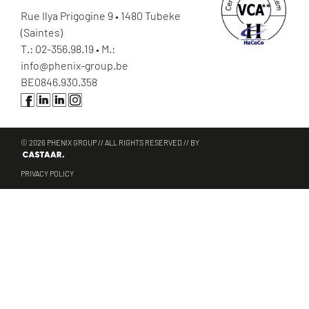
Rue Ilya Prigogine 9 • 1480 Tubeke
(Saintes)
T.:
02-356.98.19
• M.:
info@phenix-group.be
BE0846.930.358
© 2026 PHENIX GROUP // ALL RIGHTS RESERVED // BY
PRIVACY POLICY